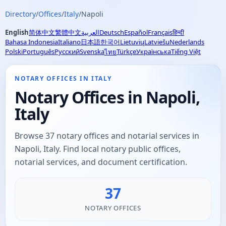
Directory
/
Offices
/
Italy
/
Napoli
English
简体中文
繁體中文
العربية
Deutsch
Español
Français
हिन्दी
Bahasa Indonesia
Italiano
日本語
한국어
Lietuvių
Latviešu
Nederlands
Polski
Português
Русский
Svenska
Türkçe
Українська
Tiếng Việt
ไทย
NOTARY OFFICES IN ITALY
Notary Offices in Napoli,
Italy
Browse 37 notary offices and notarial services in
Napoli, Italy. Find local notary public offices,
notarial services, and document certification.
37
NOTARY OFFICES