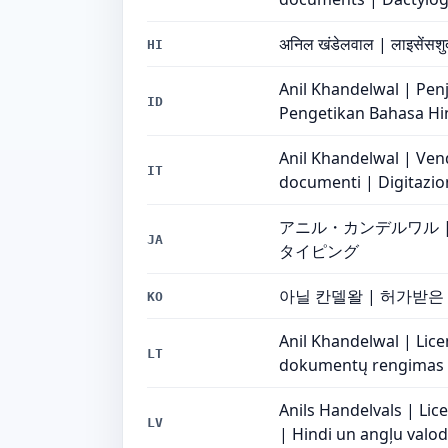
अनिल खंडेलवाल | लाइसेंसशुदा स
HI
Anil Khandelwal | Pe
ID
Pengetikan Bahasa Hi
Anil Khandelwal | Vendi
IT
documenti | Digitazion
アニル・カンデルワル 
JA
タイピング
아닐 칸델왈 | 허가받은 
KO
Anil Khandelwal | Lice
LT
dokumentų rengimas |
Anils Handelvals | L
LV
| Hindi un angļu valo