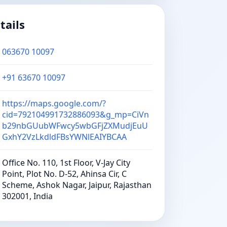
tails
063670 10097
+91 63670 10097
https://maps.google.com/?
cid=792104991732886093&g_mp=CiVn
b29nbGUubWFwcy5wbGFjZXMudjEuU
GxhY2VzLkdldFBsYWNlEAIYBCAA
Office No. 110, 1st Floor, V-Jay City
Point, Plot No. D-52, Ahinsa Cir, C
Scheme, Ashok Nagar, Jaipur, Rajasthan
302001, India