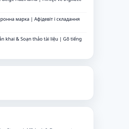
ронна марка | Афідевіт і складання
 khai & Soạn thảo tài liệu | Gõ tiếng