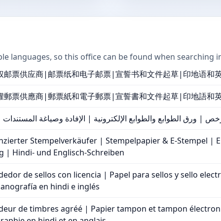
ple languages, so this office can be found when searching i
授权邮票供应商|邮票纸和电子邮票|宣誓书和文件起草|印地语和
授權郵票供應商|郵票紙和電子郵票|宣誓書和文件起草|印地語和
خص | ورق الطوابع والطوابع الإلكترونية | الإفادة وصياغة المستندات | ال
enzierter Stempelverkäufer | Stempelpapier & E-Stempel | E
 | Hindi- und Englisch-Schreiben
edor de sellos con licencia | Papel para sellos y sello elec
nografía en hindi e inglés
deur de timbres agréé | Papier tampon et tampon électroniq
aphie en hindi et en anglais