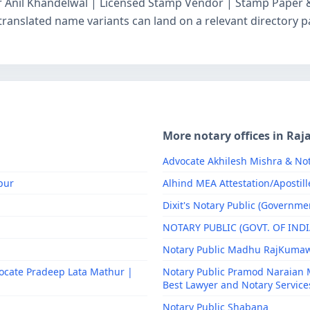
or Anil Khandelwal | Licensed Stamp Vendor | Stamp Paper 
s translated name variants can land on a relevant director
More notary offices in Raj
Advocate Akhilesh Mishra & Not
pur
Alhind MEA Attestation/Apostill
Dixit's Notary Public (Governmen
NOTARY PUBLIC (GOVT. OF INDI
Notary Public Madhu RajKuma
ocate Pradeep Lata Mathur |
Notary Public Pramod Naraian 
Best Lawyer and Notary Services
Notary Public Shabana