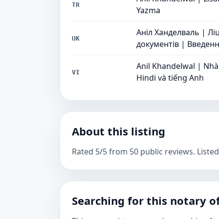
TR
Yazma
Аніл Ханделваль | Лі
UK
документів | Введення
Anil Khandelwal | Nhà
VI
Hindi và tiếng Anh
About this listing
Rated 5/5 from 50 public reviews. Listed
Searching for this notary of