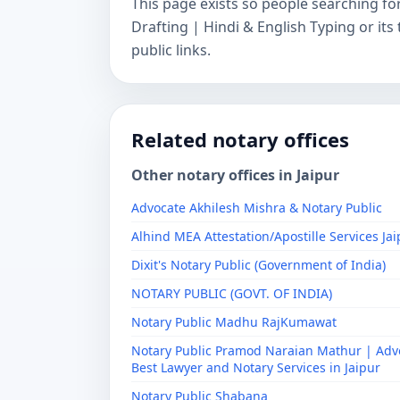
This page exists so people searching f
Drafting | Hindi & English Typing or it
public links.
Related notary offices
Other notary offices in Jaipur
Advocate Akhilesh Mishra & Notary Public
Alhind MEA Attestation/Apostille Services Jai
Dixit's Notary Public (Government of India)
NOTARY PUBLIC (GOVT. OF INDIA)
Notary Public Madhu RajKumawat
Notary Public Pramod Naraian Mathur | Adv
Best Lawyer and Notary Services in Jaipur
Notary Public Shabana