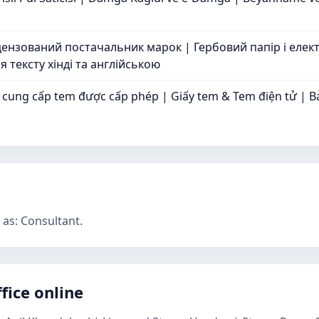
цензований постачальник марок | Гербовий папір і елект
 тексту хінді та англійською
 cung cấp tem được cấp phép | Giấy tem & Tem điện tử | Bản
 as: Consultant.
fice online