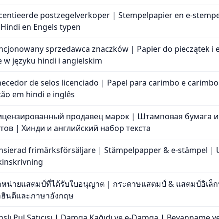
icentieerde postzegelverkoper | Stempelpapier en e-stempe
Hindi en Engels typen
encjonowany sprzedawca znaczków | Papier do pieczątek i 
w języku hindi i angielskim
necedor de selos licenciado | Papel para carimbo e carimbo
ão em hindi e inglês
Лицензированный продавец марок | Штамповая бумага и
тов | Хинди и английский набор текста
ensierad frimärksförsäljare | Stämpelpapper & e-stämpel |
inskrivning
ำหน่ายแสตมป์ที่ได้รับใบอนุญาต | กระดาษแสตมป์ & แสตมป์อิเล็ก
าฮินดีและภาษาอังกฤษ
nslı Pul Satıcısı | Damga Kağıdı ve e-Damga | Beyanname ve