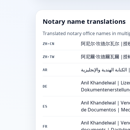
Notary name translations
Translated notary office names in multi
阿尼尔·坎德尔瓦尔 |
ZH-CN
阿尼爾·坎德爾瓦爾 |
ZH-TW
كتابة الهندية والإنجليزية
AR
Anil Khandelwal | Liz
DE
Dokumentenerstellung
Anil Khandelwal | Vend
ES
de Documentos | Meca
Anil Khandelwal | Ven
FR
documents | Dactylogr