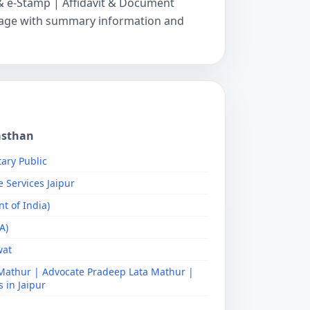
& e-Stamp | Affidavit & Document
y page with summary information and
asthan
ary Public
e Services Jaipur
t of India)
A)
wat
Mathur | Advocate Pradeep Lata Mathur |
 in Jaipur