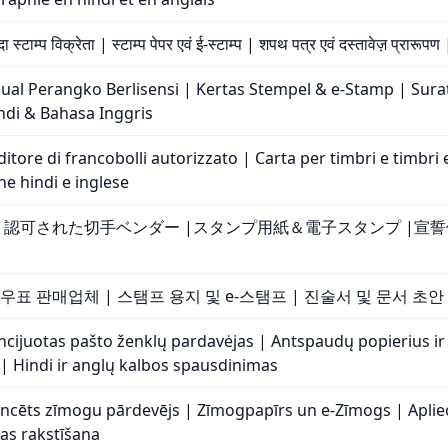
्टाम्प विक्रेता | स्टाम्प पेपर एवं ई-स्टाम्प | शपथ पत्र एवं दस्तावेज़ प्रारूपण |
njual Perangko Berlisensi | Kertas Stempel & e-Stamp | S
ndi & Bahasa Inggris
tore di francobolli autorizzato | Carta per timbri e timbri e
e hindi e inglese
|認可された切手ベンダー |スタンプ用紙＆電子スタンプ |宣
우표 판매업체 | 스탬프 용지 및 e-스탬프 | 진술서 및 문서 초안
ncijuotas pašto ženklų pardavėjas | Antspaudų popierius ir 
 Hindi ir anglų kalbos spausdinimas
icencēts zīmogu pārdevējs | Zīmogpapīrs un e-Zīmogs | Ap
das rakstīšana