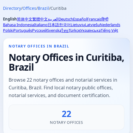
Directory
/
Offices
/
Brazil
/
Curitiba
English
简体中文
繁體中文
العربية
Deutsch
Español
Français
हिन्दी
Bahasa Indonesia
Italiano
日本語
한국어
Lietuvių
Latviešu
Nederlands
Polski
Português
Русский
Svenska
Türkçe
Українська
Tiếng Việt
ไทย
NOTARY OFFICES IN BRAZIL
Notary Offices in Curitiba,
Brazil
Browse 22 notary offices and notarial services in
Curitiba, Brazil. Find local notary public offices,
notarial services, and document certification.
22
NOTARY OFFICES