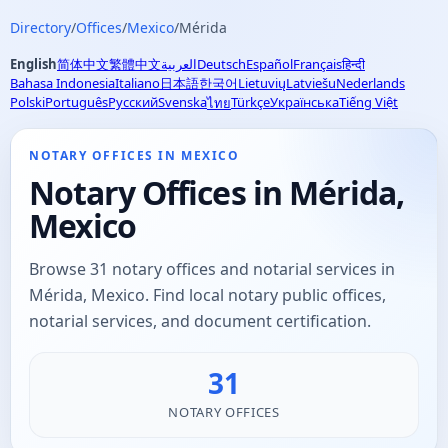
Directory
/
Offices
/
Mexico
/
Mérida
English
简体中文
繁體中文
العربية
Deutsch
Español
Français
हिन्दी
Bahasa Indonesia
Italiano
日本語
한국어
Lietuvių
Latviešu
Nederlands
Polski
Português
Русский
Svenska
Türkçe
Українська
Tiếng Việt
ไทย
NOTARY OFFICES IN MEXICO
Notary Offices in Mérida,
Mexico
Browse 31 notary offices and notarial services in
Mérida, Mexico. Find local notary public offices,
notarial services, and document certification.
31
NOTARY OFFICES