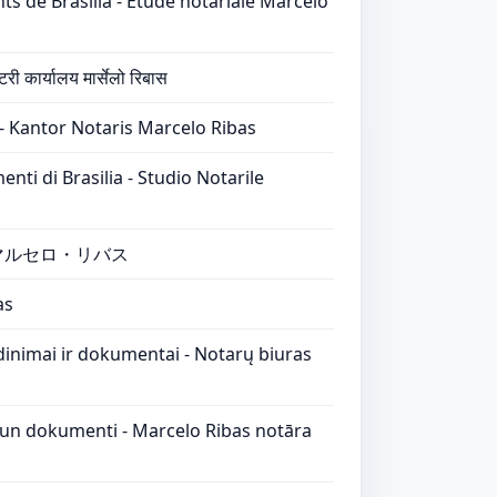
ts de Brasilia - Etude notariale Marcelo
री कार्यालय मार्सेलो रिबास
- Kantor Notaris Marcelo Ribas
enti di Brasilia - Studio Notarile
マルセロ・リバス
as
vadinimai ir dokumentai - Notarų biuras
i un dokumenti - Marcelo Ribas notāra