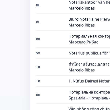
Notariskantoor van he
NL
Marcelo Ribas
Biuro Notarialne Pier
PL
Marcelo Ribas
Нотариальная контор
RU
Марсело Рибас
Notarius publicus för 1
SV
สำนักงานรับรองเอกสารส
TH
Marcelo Ribas
1. Nüfus Dairesi Noterl
TR
Нотаріальна контора 
UK
Бразиліа - Нотаріаль
Văn phòng công chứng 