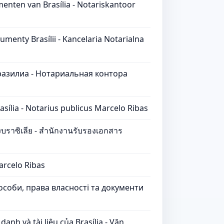
menten van Brasília - Notariskantoor
menty Brasílii - Kancelaria Notarialna
разилиа - Нотариальная контора
rasília - Notarius publicus Marcelo Ribas
บราซิเลีย - สำนักงานรับรองเอกสาร
Marcelo Ribas
 особи, права власності та документи
h và tài liệu của Brasília - Văn