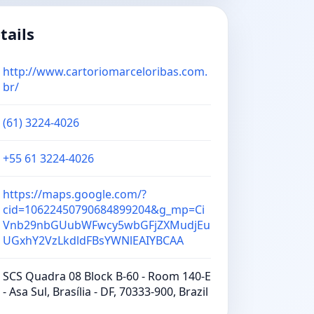
tails
http://www.cartoriomarceloribas.com.
br/
(61) 3224-4026
+55 61 3224-4026
https://maps.google.com/?
cid=10622450790684899204&g_mp=Ci
Vnb29nbGUubWFwcy5wbGFjZXMudjEu
UGxhY2VzLkdldFBsYWNlEAIYBCAA
SCS Quadra 08 Block B-60 - Room 140-E
- Asa Sul, Brasília - DF, 70333-900, Brazil