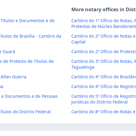
More notary offices in Dist
l, Títulos e Documentos e de
Cartório do 1º Ofício de Notas, 
Protestos de Núcleo Bandeiran
ítulos de Brasília - Cartório da
Cartório do 2º Ofício de Notas e 
Capital
de Guará
Cartório do 2º Ofício de Protest
 e de Protesto de Títulos de
Cartório do 3º Ofício de Notas, 
Taguatinga
o Allan Guerra
Cartório do 4º Ofício de Brazlân
ma
Cartório do 4º Ofício de Registr
los e Documentos e de Pessoas
Cartório do 5º Ofício de Registr
Jurídicas do Distrito Federal
ítulos do Distrito Federal
Cartório do 8º Ofício de Notas e