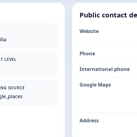
Public contact de
Website
lia
Phone
T LEVEL
International phone
Google Maps
ING SOURCE
le_places
Address