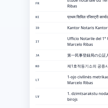
Etude notariale du 1er
FR
Ribas
प्रथम सिविल रजिस्ट्री कार्याल
HI
Kantor Notaris Kantor
ID
Ufficio Notarile del 1°
IT
Marcelo Ribas
第一民事登録局の公証人
JA
제1호적등기소의 공증사무소
KO
1-ojo civilinės metrik
LT
Marcelo Ribas
1. dzimtsarakstu nodaļ
LV
birojs