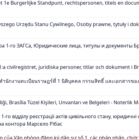
t 1e Burgerlijke Standpunt, rechtspersonen, titels en docu
wszego Urzędu Stanu Cywilnego, Osoby prawne, tytuły i doku
а 1-го ЗАГСа, Юридические лица, титулы и документы Б
:a civilregistret, juridiska personer, titlar och dokument i B
ำนักงานทะเบียนราษฎร์ที่ 1 นิติบุคคล กรรมสิทธิ์ และเอกสารของ
iği, Brasília Tüzel Kişileri, Unvanları ve Belgeleri - Noterlik 
1-го відділу реєстрації актів цивільного стану, юридичні
на контора Марсело Рібас
của Văn phòng đăng ký dân sự số 1, các pháp nhân, chức dan