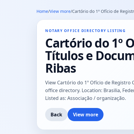
Home
/
View more
/
Cartório do 1º Ofício de Regist
NOTARY OFFICE DIRECTORY LISTING
Cartório do 1º O
Títulos e Docum
Ribas
View Cartório do 1º Ofício de Registro C
office directory. Location: Brasilia, Fed
Listed as: Associação / organização.
Back
View more